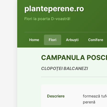
planteperene.ro
Flori la poarta D-voastră!
Home
Flori
Arbuşti
Conifere
CAMPANULA POSC
CLOPOŢEI BALCANEZI
Descriere
formează tuf
perenă