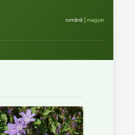
română |
magyar