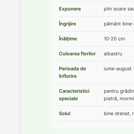
Expunere
plin soare s
Îngrijire
pământ bine 
Înălţime
10-20 cm
Culoarea florilor
albastru
Perioada de
iunie-august
înflorire
Caracteristici
pentru grădini
speciale
piatră, morm
Solul
bine drenat, 