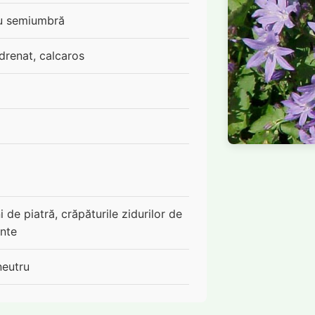
au semiumbră
drenat, calcaros
 de piatră, crăpăturile zidurilor de
inte
neutru