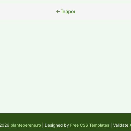
← Înapoi
 2026
planteperene.ro
| Designed by
Free CSS Templates
| Validate